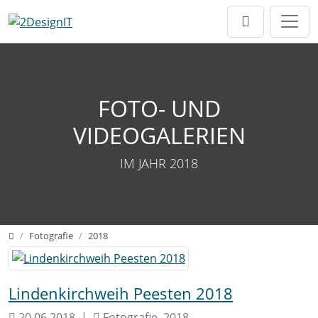
Direkt zur Hauptnavigation springen
Direkt zum Inhalt springen
FOTO- UND
VIDEOGALERIEN
IM JAHR 2018
Home
Fotografie
2018
Lindenkirchweih Peesten 2018
20.06.2018
Fotografie, 2018