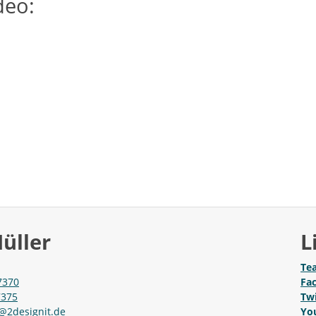
deo:
üller
L
Te
7370
Fa
7375
Twi
@2designit.de
Yo