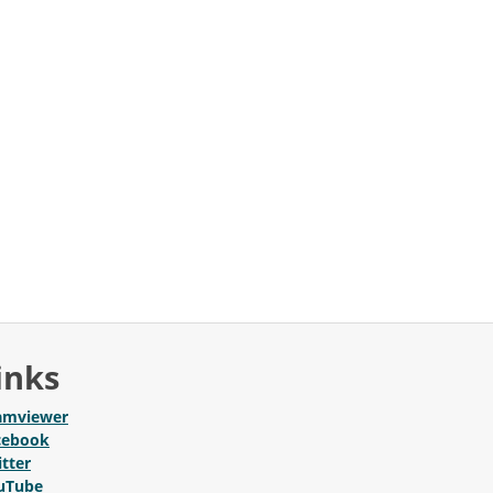
inks
amviewer
cebook
tter
uTube